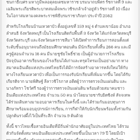
ชนกาธิเบศร มหาภูมิพลอดุลยเดชมหาราช บรมนาถบพิตร รัชกาลที่ 9 และ
เฉลิมพระเกียรติพระบาทสมเด็จพระวชิรเกล้าเจ้าอยู่หัว รัชกาลที่ 10 เนื่อง
ในโอกาสมหามงคลพระราชพิธีบรมราชาภิเษก ประจำปี 2562
สำหรับโรงเรียนบ้านเหวตาบัว ตั้งอยู่เลขที่ 159 หมู่ 4 ตำบลเขาน้อย อำเภอ
ลำสนธิ จังหวัดลพบุรี เป็นโรงเรียนติดกับพื้นที่ 3 จังหวัด ได้แก่จังหวัดลพบุรี
จังหวัดสระบุรี และจังหวัดนครราชสีมา ได้เปิดทำการเรียนการสอนตั้งแต่
ระดับชั้นอนุบาลจนถึงมัธยมศึกษาตอนต้น มีนักเรียนทั้งสิ้น 266 คน และมี
ครูผู้สอนจำนวน 16 คน มีนายชูชัยโพธิ์ช่วย เป็นผู้อำนวยการโรงเรียน
ปัจจุบันอาคารเรียนของโรงเรียนได้เก่าและทรุดโทรมเป็นอย่างมาก ทาง
สมาคมอินเดียแห่งประเทศไทยจึงได้มีการจัดสร้างอาคารหลังใหม่ให้กับ
ทางโรงเรียนเหวตาบัว เพื่อเป็นการรองรับนักเรียนที่เพิ่มมากขึ้น โดยได้รับ
เกียรติจาก นายพิศิษฐ์ ลีลาวชิโรภาส อดีตผู้ว่าการตรวจเงินแผ่นดิน และ
นางภัทรา โชว์ศรี รองผู้ว่าการตรวจเงินแผ่นดิน พร้อมด้วยสมาคมชาว
อินเดียแห่งประเทศไทย จำนวน 50 คน นำโดยนายซารับยิตซิงห์ สัจจเทพ
ได้ร่วมเดินทางมามอบอาคารเรียนในครั้งนี้ และได้ร่วมกันมอบทุนการ
ศึกษาพร้อมมอบอุปกรณ์การเรียน, การกีฬาให้กับนักเรียนพร้อมทั้งร่วมกัน
ปลูกต้นรวงผึ้งไว้เป็นที่ระลึก จำนวน 9 ต้นด้วย
ทั้งนี้ ชาวไทยเชื้อสายอินเดียที่มีถิ่นพำนักอาศัยอยู่ในประเทศไทย ได้รวม
ตัวกันจัดตั้งสมาคมอินเดียแห่งประเทศไทยขึ้นเป็นเวลา 79 ปี โดยมีเป้า